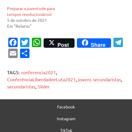
Preparar a juventude para
tempos revolucionários!
5 de outubro de 2021
Em "Relatos"
Fa
T
W
T
Post
Share
c
w
h
el
E
S
e
it
at
e
m
h
b
te
s
gr
ai
ar
TAGS:
conferencia2021
,
o
r
A
a
l
e
ConferênciaLiberdadeeLuta2021
,
jovens secundaristas
,
secundaristas
,
Slider
o
p
m
k
p
Facebook
Instagram
TikTok