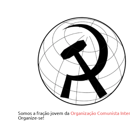
Skip
to
content
Juventude Comunista I
Somos a fração jovem da
Organização Comunista Inter
Organize-se!