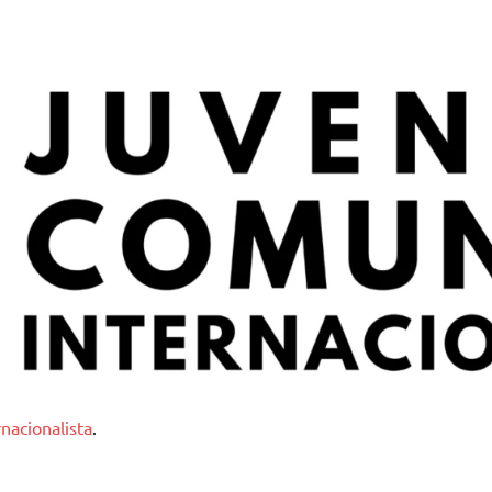
nternacionalista
nacionalista
.