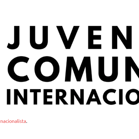
nternacionalista
nacionalista
.