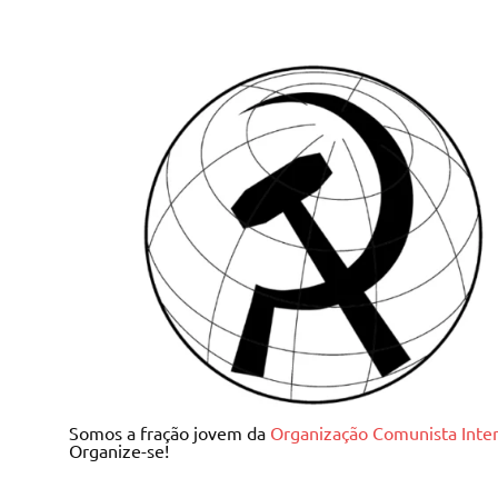
Skip
to
content
Juventude Comunista I
Somos a fração jovem da
Organização Comunista Inter
Organize-se!