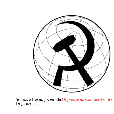
Skip
to
content
Juventude Comunista I
Somos a fração jovem da
Organização Comunista Inter
Organize-se!