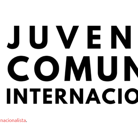
nternacionalista
nacionalista
.