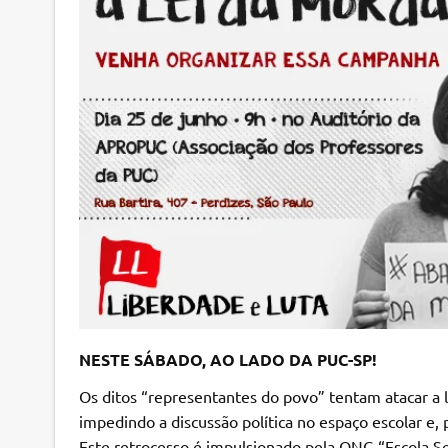
NESTE SÁBADO, AO LADO DA PUC-SP!
Os ditos “representantes do povo” tentam atacar a 
impedindo a discussão política no espaço escolar e,
Este retrocesso é impulsionado pela ONG “Escola S