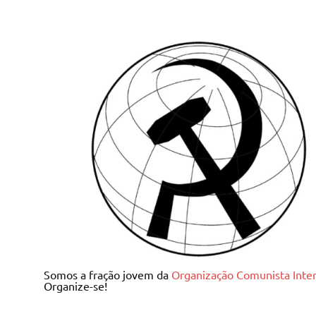
Skip
to
content
Juventude Comunista I
Somos a fração jovem da
Organização Comunista Inter
Organize-se!