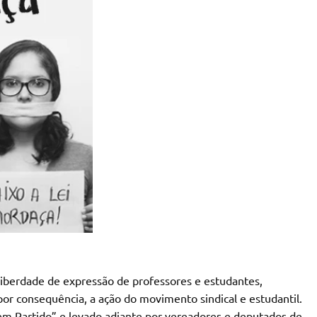
liberdade de expressão de professores e estudantes,
 por consequência, a ação do movimento sindical e estudantil.
em Partido” e levado adiante por vereadores e deputados de