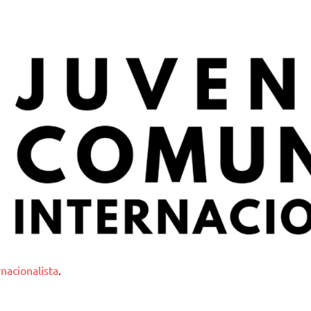
nternacionalista
nacionalista
.