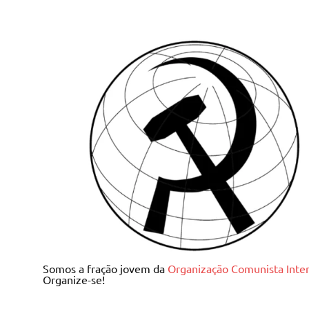
Skip
to
content
Juventude Comunista I
Somos a fração jovem da
Organização Comunista Inter
Organize-se!