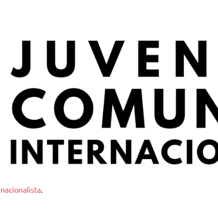
nternacionalista
nacionalista
.