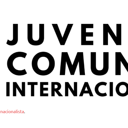
nternacionalista
nacionalista
.