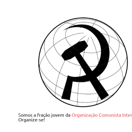
Skip
to
content
Juventude Comunista I
Somos a fração jovem da
Organização Comunista Inter
Organize-se!