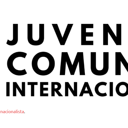
nternacionalista
nacionalista
.