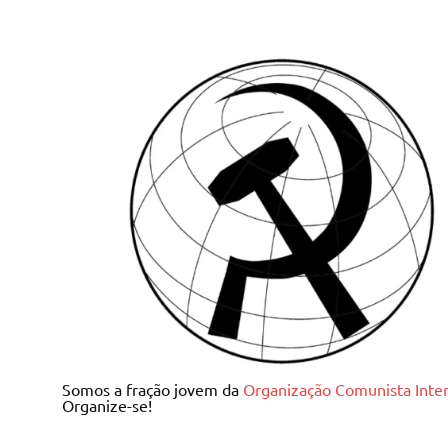
Skip
to
content
Juventude Comunista I
Somos a fração jovem da
Organização Comunista Inter
Organize-se!