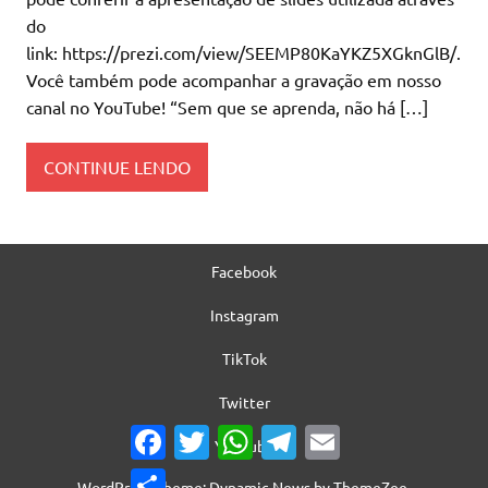
do
link: https://prezi.com/view/SEEMP80KaYKZ5XGknGlB/.
Você também pode acompanhar a gravação em nosso
canal no YouTube! “Sem que se aprenda, não há […]
CONTINUE LENDO
Facebook
Instagram
TikTok
Twitter
Facebook
Twitter
WhatsApp
Telegram
Email
YouTube
Share
WordPress Theme: Dynamic News by ThemeZee.