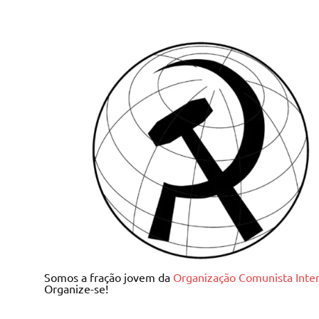
Skip
to
content
Juventude Comunista I
Somos a fração jovem da
Organização Comunista Inter
Organize-se!