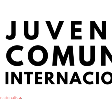
nternacionalista
nacionalista
.