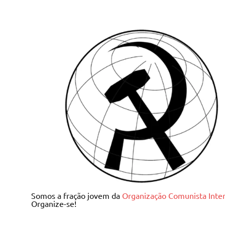
Skip
to
content
Juventude Comunista I
Somos a fração jovem da
Organização Comunista Inter
Organize-se!