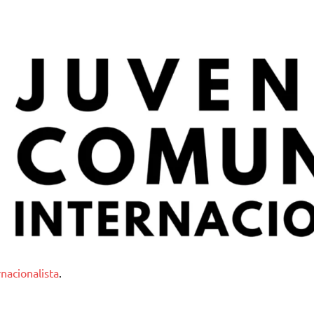
nternacionalista
nacionalista
.