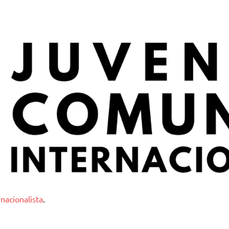
nternacionalista
nacionalista
.