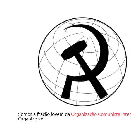
Skip
to
content
Juventude Comunista I
Somos a fração jovem da
Organização Comunista Inter
Organize-se!