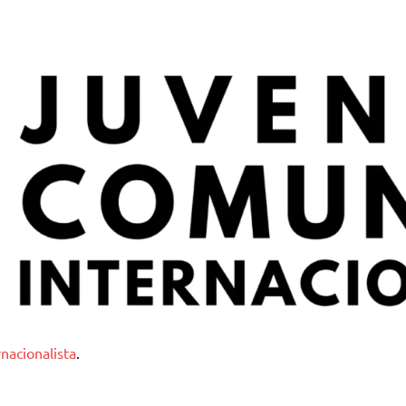
nternacionalista
nacionalista
.