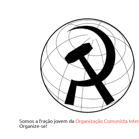
Skip
to
content
Juventude Comunista I
Somos a fração jovem da
Organização Comunista Inter
Organize-se!