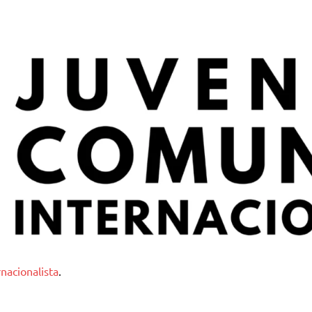
nternacionalista
nacionalista
.