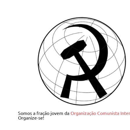
Skip
to
content
Juventude Comunista I
Somos a fração jovem da
Organização Comunista Inter
Organize-se!