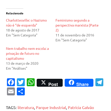
Relacionado
Charlottesville: o Nazismo
Feminismo segundo a
não é “de esquerda”
perspectiva marxista (Parte
18 de agosto de 2017
2)
Em "Sem Categoria"
11 de novembro de 2016
Em "Sem Categoria"
Nem trabalho nem escola: a
privação de futuro no
capitalismo
13 de março de 2020
Em "Análises"
Fa
T
W
T
Post
Share
c
w
h
el
E
S
e
it
at
e
m
h
b
te
s
gr
ai
ar
TAGS:
literatura
,
Parque Industrial
,
Patrícia Galvão