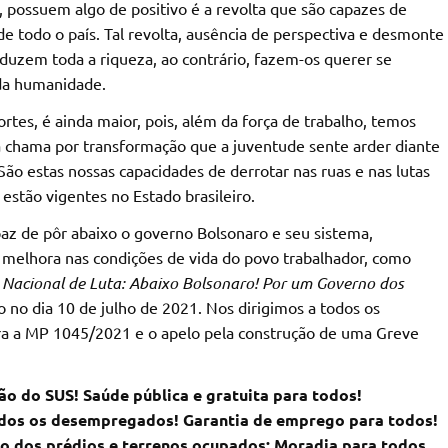
 possuem algo de positivo é a revolta que são capazes de
de todo o país. Tal revolta, ausência de perspectiva e desmonte
duzem toda a riqueza, ao contrário, fazem-os querer se
 da humanidade.
tes, é ainda maior, pois, além da força de trabalho, temos
 a chama por transformação que a juventude sente arder diante
São estas nossas capacidades de derrotar nas ruas e nas lutas
estão vigentes no Estado brasileiro.
az de pôr abaixo o governo Bolsonaro e seu sistema,
melhora nas condições de vida do povo trabalhador, como
 Nacional de Luta: Abaixo Bolsonaro! Por um Governo dos
do no dia 10 de julho de 2021. Nos dirigimos a todos os
tra a MP 1045/2021 e o apelo pela construção de uma Greve
ção do SUS! Saúde pública e gratuita para todos!
os os desempregados! Garantia de emprego para todos!
o dos prédios e terrenos ocupados: Moradia para todos