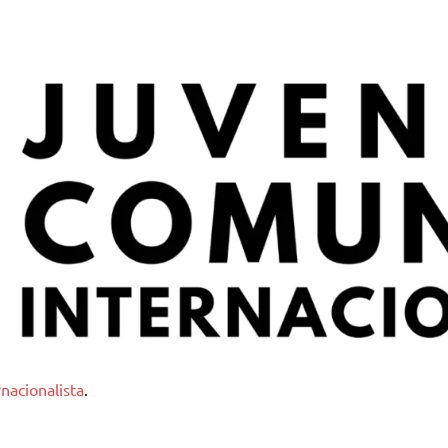
nternacionalista
nacionalista
.