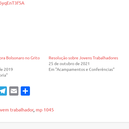
B6yqEnT3f5A
ora Bolsonaro no Grito
Resolução sobre Jovens Trabalhadores
25 de outubro de 2021
de 2019
Em "Acampamentos e Conferências"
ria"
T
E
S
el
m
h
e
ai
ar
ovem trabalhador
,
mp 1045
gr
l
e
a