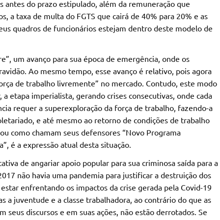
os antes do prazo estipulado, além da remuneração que
os, a taxa de multa do FGTS que cairá de 40% para 20% e as
eus quadros de funcionários estejam dentro deste modelo de
re”, um avanço para sua época de emergência, onde os
ravidão. Ao mesmo tempo, esse avanço é relativo, pois agora
força de trabalho livremente” no mercado. Contudo, este modo
 a etapa imperialista, gerando crises consecutivas, onde cada
ncia requer a superexploração da força de trabalho, fazendo-a
roletariado, e até mesmo ao retorno de condições de trabalho
MP, ou como chamam seus defensores “Novo Programa
 é a expressão atual desta situação.
ativa de angariar apoio popular para sua criminosa saída para a
2017 não havia uma pandemia para justificar a destruição dos
z estar enfrentando os impactos da crise gerada pela Covid-19
 a juventude e a classe trabalhadora, ao contrário do que as
 em seus discursos e em suas ações, não estão derrotados. Se