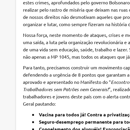
estes crimes, aprofundados pelo governo Bolsonaro,
realizar pelo rastro de miséria que deixam nas ruas 
de nossos direitos não desmotivam aqueles que pro
organizar e lutar, como sempre fizeram na história
Nossa força, neste momento de ataques, crises e mor
uma saída, a luta pela organização revolucionária e
de uma vida sem educação, saúde, trabalho e lazer. 
não apenas a MP 1045, mas todos os ataques que já 
Para tanto, precisamos construir um movimento cap
defendendo a urgência de 8 pontos que garantam a 
aprovado e apresentado no Manifesto do “
Encontro
Trabalhadores sem Patrões nem Generais!
”, realiza
trabalhadores e jovens deste país com o alerta con
Geral pautando:
Vacina para todos já! Contra a privatiza
Seguro-desemprego permanente para tod
Congelamento dos aluguéis! Expropriaçã