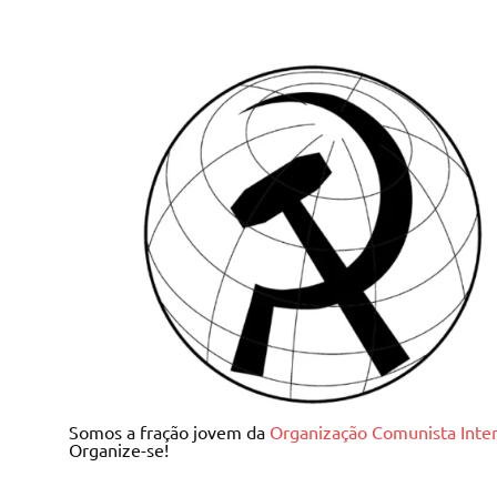
Skip
to
content
Juventude Comunista I
Somos a fração jovem da
Organização Comunista Inter
Organize-se!