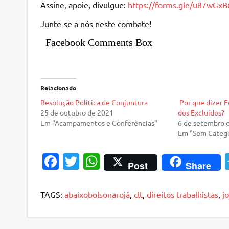
Assine, apoie, divulgue:
https://forms.gle/u87wGx
Junte-se a nós neste combate!
Facebook Comments Box
Relacionado
Resolução Política de Conjuntura
Por que dizer F
25 de outubro de 2021
dos Excluídos?
Em "Acampamentos e Conferências"
6 de setembro 
Em "Sem Catego
Fa
T
W
Post
Share
c
w
h
e
it
at
TAGS:
abaixobolsonarojá
,
clt
,
direitos trabalhistas
,
j
b
te
s
o
r
A