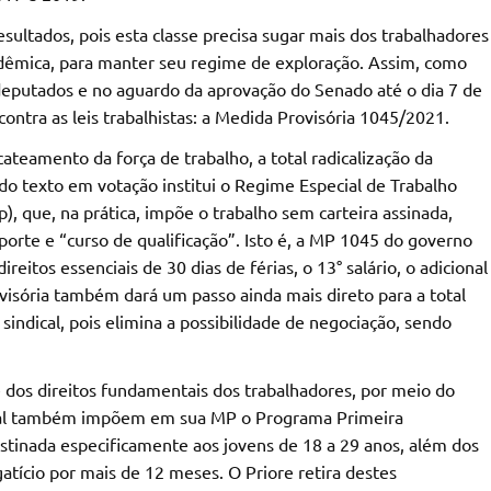
sultados, pois esta classe precisa sugar mais dos trabalhadores
dêmica, para manter seu regime de exploração. Assim, como
 deputados e no aguardo da aprovação do Senado até o dia 7 de
ntra as leis trabalhistas: a Medida Provisória 1045/2021.
teamento da força de trabalho, a total radicalização da
o texto em votação institui o Regime Especial de Trabalho
p), que, na prática, impõe o trabalho sem carteira assinada,
orte e “curso de qualificação”. Isto é, a MP 1045 do governo
eitos essenciais de 30 dias de férias, o 13° salário, o adicional
ovisória também dará um passo ainda mais direto para a total
indical, pois elimina a possibilidade de negociação, sendo
e dos direitos fundamentais dos trabalhadores, por meio do
nal também impõem em sua MP o Programa Primeira
stinada especificamente aos jovens de 18 a 29 anos, além dos
tício por mais de 12 meses. O Priore retira destes