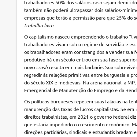
trabalhadores 50% dos salários caso sejam demitid
também não poderá ultrapassar dois salários-mínim
empresas que terão a permissão para que 25% do s
trabalho livre
.
O capitalismo nasceu empreendendo o trabalho “liv
trabalhadores vivam sob o regime de servidão e esc
os trabalhadores eram constrangidos a vender sua 
produtivo há um século entrou em sua fase superior,
novo
crash
resulta em mais barbárie. Sua sobrevivê
regredir às relações primitivas entre burguesia e p
do século XIX e medievais. Na arena nacional, a 
Emergencial de Manutenção do Emprego e da Renda”,
Os políticos burgueses repetem suas falácias na tent
manutenção das taxas de lucros capitalistas. Se em 
direitos trabalhistas, em 2021 o governo federal di
que estaria impedindo o crescimento econômico. Mas
direções partidárias, sindicais e estudantis bradam