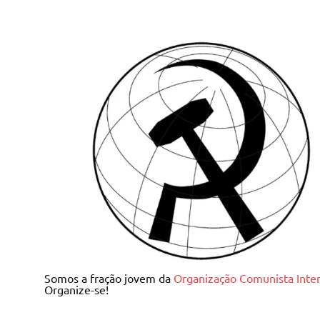
Skip
to
content
Juventude Comunista I
Somos a fração jovem da
Organização Comunista Inter
Organize-se!