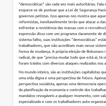
“democráticas” são cada vez mais autoritárias. Fala-
esquece-se de pontuar que a Lei de Segurança Naci
governos petistas. Isso apenas nos mostra que aquel
reformistas, inevitavelmente terão que atacar a class
enfrentar a resistência das massas com o recrudes
expressão disso com um programa claramente de direi
sistema falho, suas instituições “democráticas” es
trabalhadores, que não acreditam mais nesse siste
forma de mudança. A própria eleição de Bolsonaro re
radical, de que “precisa mudar tudo que está aí, tá 
foram traídos com diversos ataques realizados nos
No mundo inteiro, são as instituições capitalistas
uma vida digna e uma perspectiva de futuro. Apena
perspectiva socialista, apenas uma democracia oper
da planificação da economia e controle dos trabalh
mandatos revogáveis a qualquer momento, com salár
especializado e com os trabalhadores auto-organiza