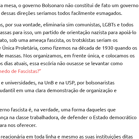
da mesa, o governo Bolsonaro não constitui de fato um governo
s dessas direções seríamos todos facilmente esmagados.
as, por sua vontade, eliminaria sim comunistas, LGBTs e todos
sas para isso, um partido de orientação nazista para apoiá-lo
ato, sob uma ameaça fascista, os trotskistas seriam os
nte Única Proletária, como fizemos na década de 1930 quando os
de massas. Nos organizamos, em frente única, e colocamos os
s dias atuais, essa escória não ousasse se levantar como
do de Fascistas?”
e universidades, na UnB e na USP, por bolsonaristas
udantil em uma clara demonstração de organização e
rno fascista é, na verdade, uma forma daqueles que
ança na classe trabalhadora, de defender o Estado democrático
ara nos oferecer.
 reacionária em toda linha e mesmo as suas instituições ditas