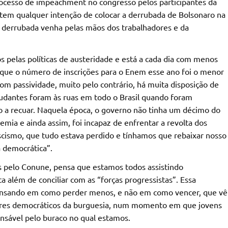
rocesso de impeachment no congresso pelos participantes da
 tem qualquer intenção de colocar a derrubada de Bolsonaro na
 derrubada venha pelas mãos dos trabalhadores e da
s pelas políticas de austeridade e está a cada dia com menos
 que o número de inscrições para o Enem esse ano foi o menor
om passividade, muito pelo contrário, há muita disposição de
tudantes foram às ruas em todo o Brasil quando foram
o a recuar. Naquela época, o governo não tinha um décimo do
mia e ainda assim, foi incapaz de enfrentar a revolta dos
scismo, que tudo estava perdido e tínhamos que rebaixar nosso
 democrática”.
 pelo Conune, pensa que estamos todos assistindo
além de conciliar com as “forças progressistas”. Essa
pensando em como perder menos, e não em como vencer, que vê
tores democráticos da burguesia, num momento em que jovens
nsável pelo buraco no qual estamos.