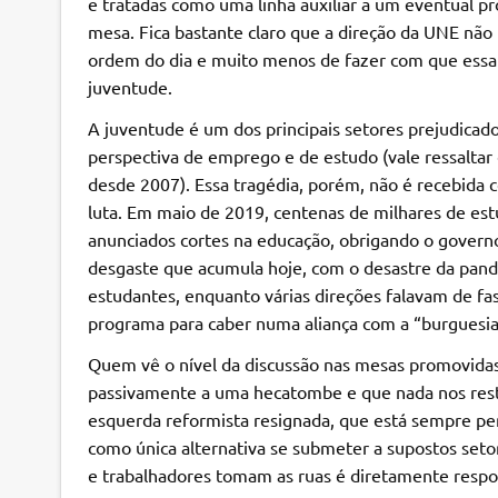
e tratadas como uma linha auxiliar a um eventual p
mesa. Fica bastante claro que a direção da UNE não
ordem do dia e muito menos de fazer com que essa
juventude.
A juventude é um dos principais setores prejudicado
perspectiva de emprego e de estudo (vale ressaltar
desde 2007). Essa tragédia, porém, não é recebida c
luta. Em maio de 2019, centenas de milhares de es
anunciados cortes na educação, obrigando o govern
desgaste que acumula hoje, com o desastre da pande
estudantes, enquanto várias direções falavam de fa
programa para caber numa aliança com a “burguesia
Quem vê o nível da discussão nas mesas promovidas
passivamente a uma hecatombe e que nada nos resta 
esquerda reformista resignada, que está sempre 
como única alternativa se submeter a supostos se
e trabalhadores tomam as ruas é diretamente respo