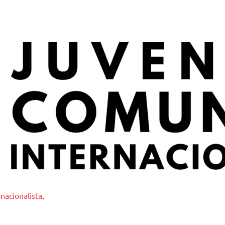
nternacionalista
nacionalista
.