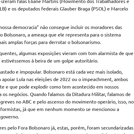
. Fizeram falas Eliane Martins (Movimento dos Trabalhadores e
MLB) e os deputados federais Glauber Braga (PSOL) e Marcelo
“nossa democracia” não consegue incluir os moradores das
erno Bolsonaro, a ameaça que ele representa para o sistema
ais amplas forças para derrotar o bolsonarismo.
equentes, algumas exposições vieram com tom alarmista de que
 estivéssemos à beira de um golpe autoritário.
stado e impopular. Bolsonaro está cada vez mais isolado,
am apoiar Lula nas eleições de 2022 ou o impeachment, ambos
ente e que pode explodir como tem acontecido em nossos
a os negócios. Quando falamos da Ditadura Militar, falamos de
 greves no ABC e pelo ascenso do movimento operário, isso, no
 reformistas, já que em nenhum momento se mencionou a
 governo.
es pelo Fora Bolsonaro já, estas, porém, foram secundarizadas