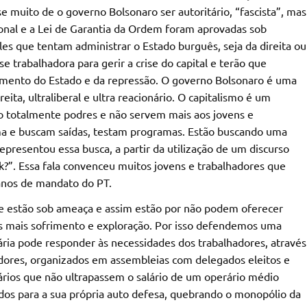
se muito de o governo Bolsonaro ser autoritário, “fascista”, mas
onal e a Lei de Garantia da Ordem foram aprovadas sob
es que tentam administrar o Estado burguês, seja da direita ou
e trabalhadora para gerir a crise do capital e terão que
cimento do Estado e da repressão. O governo Bolsonaro é uma
ta, ultraliberal e ultra reacionário. O capitalismo é um
tão totalmente podres e não servem mais aos jovens e
ma e buscam saídas, testam programas. Estão buscando uma
presentou essa busca, a partir da utilização de um discurso
ok?”. Essa fala convenceu muitos jovens e trabalhadores que
 anos de mandato do PT.
 que estão sob ameaça e assim estão por não podem oferecer
s mais sofrimento e exploração. Por isso defendemos uma
ária pode responder às necessidades dos trabalhadores, através
adores, organizados em assembleias com delegados eleitos e
ios que não ultrapassem o salário de um operário médio
dos para a sua própria auto defesa, quebrando o monopólio da