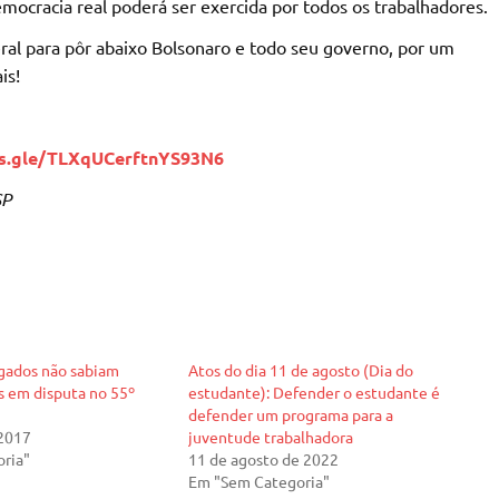
ocracia real poderá ser exercida por todos os trabalhadores.
ral para pôr abaixo Bolsonaro e todo seu governo, por um
is!
ms.gle/TLXqUCerftnYS93N6
SP
egados não sabiam
Atos do dia 11 de agosto (Dia do
s em disputa no 55º
estudante): Defender o estudante é
defender um programa para a
 2017
juventude trabalhadora
ria"
11 de agosto de 2022
Em "Sem Categoria"