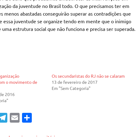
zação da juventude no Brasil todo. O que precisamos ter em
es menos abastadas conseguirão superar as contradições que
 essa juventude se organize tendo em mente que o inimigo
ma estrutura social que não funciona e precisa ser superada.
rganização
Os secundaristas do RJ não se calaram
com o movimento de
13 de fevereiro de 2017
Em "Sem Categoria"
de 2016
ria"
T
E
S
el
m
h