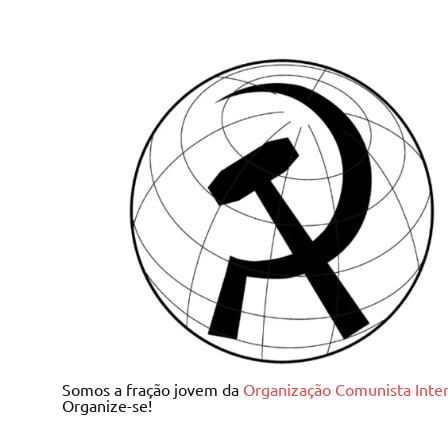
Skip
to
content
Juventude Comunista I
Somos a fração jovem da
Organização Comunista Inter
Organize-se!