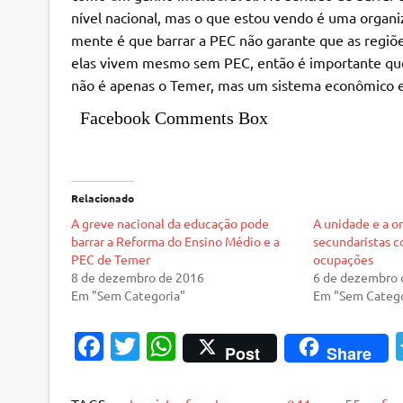
nível nacional, mas o que estou vendo é uma organi
mente é que barrar a PEC não garante que as regiõ
elas vivem mesmo sem PEC, então é importante que
não é apenas o Temer, mas um sistema econômico e u
Facebook Comments Box
Relacionado
A greve nacional da educação pode
A unidade e a o
barrar a Reforma do Ensino Médio e a
secundaristas 
PEC de Temer
ocupações
8 de dezembro de 2016
6 de dezembro 
Em "Sem Categoria"
Em "Sem Catego
Fa
T
W
Post
Share
c
w
h