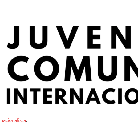
nternacionalista
nacionalista
.