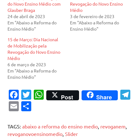
do Novo Ensino Médio com
Revogação do Novo Ensino
Glauber Braga
Médio
24 de abril de 2023
3 de fevereiro de 2023
Em "Abaixo a Reforma do
Em "Abaixo a Reforma do
Ensino Médio"
Ensino Médio"
15 de Março: Dia Nacional
de Mobilização pela
Revogação do Novo Ensino
Médio
6 de março de 2023
Em "Abaixo a Reforma do
Ensino Médio"
Fa
T
W
T
Post
Share
c
w
h
el
E
S
e
it
at
e
m
h
b
te
s
gr
ai
ar
TAGS:
abaixo a reforma do ensino medio
,
revoganem
,
o
r
A
a
l
e
revoganovoensinomedio
,
Slider