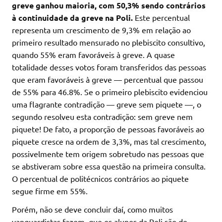
greve ganhou maioria, com 50,3% sendo contrários
à continuidade da greve na Poli.
Este percentual
representa um crescimento de 9,3% em relação ao
primeiro resultado mensurado no plebiscito consultivo,
quando 55% eram favoráveis à greve. A quase
totalidade desses votos foram transferidos das pessoas
que eram favoráveis à greve — percentual que passou
de 55% para 46.8%. Se o primeiro plebiscito evidenciou
uma flagrante contradição — greve sem piquete —, o
segundo resolveu esta contradição: sem greve nem
piquete! De fato, a proporção de pessoas favoráveis ao
piquete cresce na ordem de 3,3%, mas tal crescimento,
possivelmente tem origem sobretudo nas pessoas que
se abstiveram sobre essa questão na primeira consulta.
O percentual de politécnicos contrários ao piquete
segue firme em 55%.
Porém, não se deve concluir daí, como muitos
vanguardistas fazem, que os alunos da Poli são de