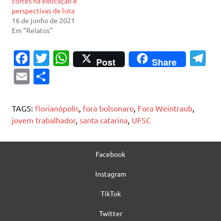
cortes na educação e
perspectivas de luta
16 de junho de 2021
Em "Relatos"
Fa
T
W
T
Post
Share
c
w
h
el
E
S
e
it
at
e
m
h
b
te
s
gr
ai
ar
TAGS:
florianópolis
,
fora bolsonaro
,
Fora Weintraub
,
o
r
A
a
l
e
jovem trabalhador
,
santa catarina
,
UFSC
o
p
m
k
p
Facebook
Instagram
TikTok
Twitter