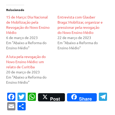
Relacionado
15 de Março: Dia Nacional
Entrevista com Glauber
de Mobilização pela
Braga: Mobilizar, organizar e
Revogação do Novo Ensino
pressionar pela revogação
Médio
do Novo Ensino Médio
6 de março de 2023
22 de março de 2023
Em "Abaixo a Reforma do
Em "Abaixo a Reforma do
Ensino Médio"
Ensino Médio"
A luta pela revogação do
Novo Ensino Médio: um
relato de Curitiba
20 de março de 2023
Em "Abaixo a Reforma do
Ensino Médio"
Fa
T
W
T
Post
Share
c
w
h
el
E
S
e
it
at
e
m
h