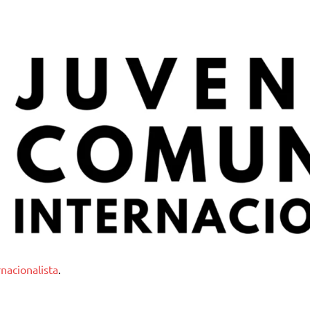
nternacionalista
nacionalista
.