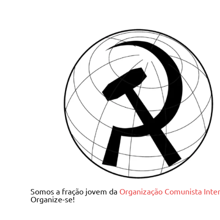
Skip
to
content
Juventude Comunista I
Somos a fração jovem da
Organização Comunista Inter
Organize-se!