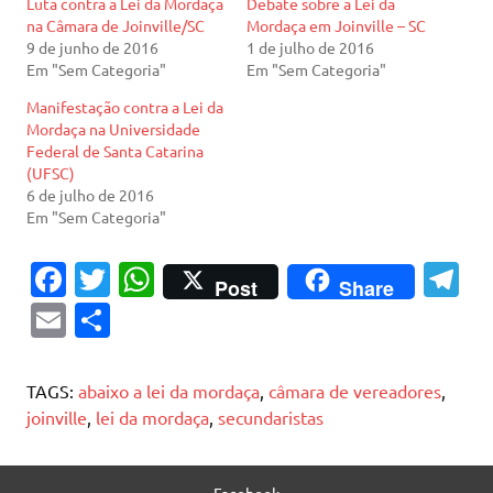
Luta contra a Lei da Mordaça
Debate sobre a Lei da
na Câmara de Joinville/SC
Mordaça em Joinville – SC
9 de junho de 2016
1 de julho de 2016
Em "Sem Categoria"
Em "Sem Categoria"
Manifestação contra a Lei da
Mordaça na Universidade
Federal de Santa Catarina
(UFSC)
6 de julho de 2016
Em "Sem Categoria"
Fa
T
W
T
Post
Share
c
w
h
el
E
S
e
it
at
e
m
h
b
te
s
gr
ai
ar
TAGS:
abaixo a lei da mordaça
,
câmara de vereadores
,
o
r
A
a
l
e
joinville
,
lei da mordaça
,
secundaristas
o
p
m
k
p
Facebook