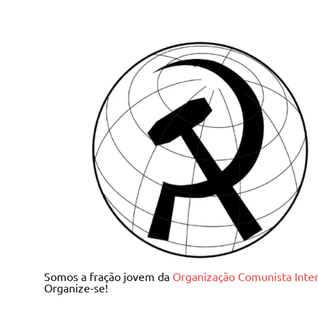
Skip
to
content
Juventude Comunista I
Somos a fração jovem da
Organização Comunista Inter
Organize-se!