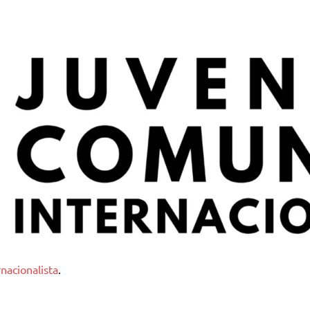
nternacionalista
nacionalista
.