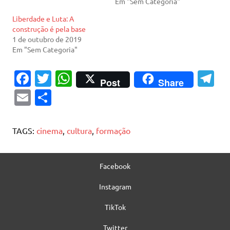
Em "Sem Categoria"
Liberdade e Luta: A
construção é pela base
1 de outubro de 2019
Em "Sem Categoria"
Fa
T
W
T
Post
Share
c
w
h
el
E
S
e
it
at
e
m
h
b
te
s
gr
ai
ar
TAGS:
cinema
,
cultura
,
formação
o
r
A
a
l
e
o
p
m
Facebook
k
p
Instagram
TikTok
Twitter