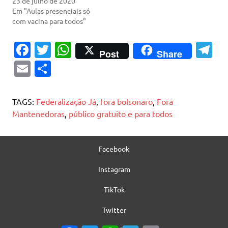
23 de julho de 2020
Em "Aulas presenciais só
com vacina para todos"
Fa
T
W
T
Post
Share
c
w
h
el
E
S
e
it
at
e
m
h
b
te
s
gr
ai
ar
TAGS:
Federalização Já
,
fora bolsonaro
,
Fora
o
r
A
a
l
e
Mantenedoras
,
público gratuito e para todos
o
p
m
k
p
Facebook
Instagram
TikTok
Twitter