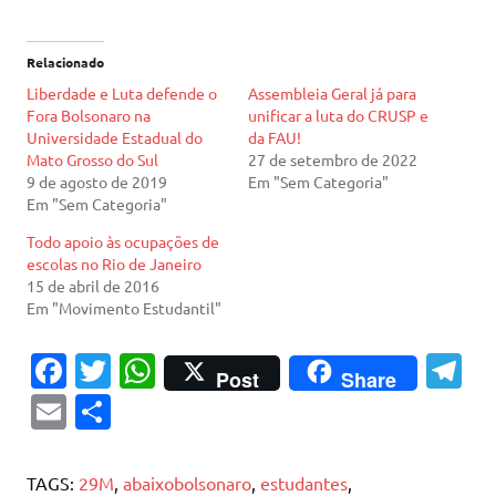
Relacionado
Liberdade e Luta defende o
Assembleia Geral já para
Fora Bolsonaro na
unificar a luta do CRUSP e
Universidade Estadual do
da FAU!
Mato Grosso do Sul
27 de setembro de 2022
9 de agosto de 2019
Em "Sem Categoria"
Em "Sem Categoria"
Todo apoio às ocupações de
escolas no Rio de Janeiro
15 de abril de 2016
Em "Movimento Estudantil"
Fa
T
W
T
Post
Share
c
w
h
el
E
S
e
it
at
e
m
h
b
te
s
gr
ai
ar
TAGS:
29M
,
abaixobolsonaro
,
estudantes
,