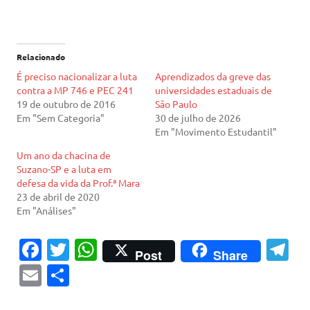
Relacionado
É preciso nacionalizar a luta
Aprendizados da greve das
contra a MP 746 e PEC 241
universidades estaduais de
19 de outubro de 2016
São Paulo
Em "Sem Categoria"
30 de julho de 2026
Em "Movimento Estudantil"
Um ano da chacina de
Suzano-SP e a luta em
defesa da vida da Prof.ª Mara
23 de abril de 2020
Em "Análises"
Fa
T
W
T
Post
Share
c
w
h
el
E
S
e
it
at
e
m
h