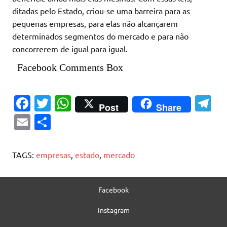
ditadas pelo Estado, criou-se uma barreira para as
pequenas empresas, para elas não alcançarem
determinados segmentos do mercado e para não
concorrerem de igual para igual.
Facebook Comments Box
Fa
T
W
T
Post
Share
c
w
h
el
E
S
e
it
at
e
m
h
b
te
s
gr
ai
ar
TAGS:
empresas
,
estado
,
mercado
o
r
A
a
l
e
o
p
m
Facebook
k
p
Instagram