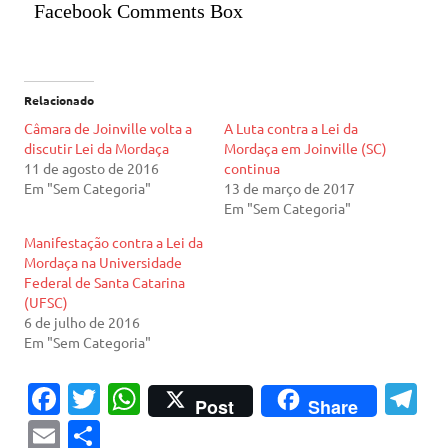
Facebook Comments Box
Relacionado
Câmara de Joinville volta a
A Luta contra a Lei da
discutir Lei da Mordaça
Mordaça em Joinville (SC)
11 de agosto de 2016
continua
Em "Sem Categoria"
13 de março de 2017
Em "Sem Categoria"
Manifestação contra a Lei da
Mordaça na Universidade
Federal de Santa Catarina
(UFSC)
6 de julho de 2016
Em "Sem Categoria"
Fa
T
W
T
Post
Share
c
w
h
el
E
S