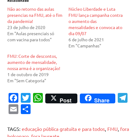
Relacionado
Não ao retorno das aulas
Núcleo Liberdade e Luta
presencias na FMU, até o fim
FMU lança campanha contra
da pandemia!
o aumento das
23 de julho de 2020
mensalidades e convoca ato
Em "Aulas presenciais só
dia 09/07
com vacina para todos"
6 de julho de 2021
Em "Campanhas"
FMU: Corte de descontos,
aumento de mensalidade,
nossa arma é a organização!
1 de outubro de 2019
Em "Sem Categoria"
Fa
T
W
T
Post
Share
c
w
h
el
E
S
e
it
at
e
m
h
b
te
s
gr
ai
ar
TAGS:
educação pública gratuita e para todos
,
FMU
,
fora
o
r
A
a
bolsonaro
,
fora laureate