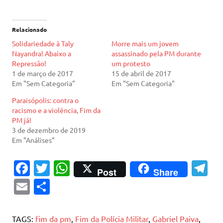
Relacionado
Solidariedade à Taly
Morre mais um jovem
Nayandra! Abaixo a
assassinado pela PM durante
Repressão!
um protesto
1 de março de 2017
15 de abril de 2017
Em "Sem Categoria"
Em "Sem Categoria"
Paraisópolis: contra o
racismo e a violência, Fim da
PM já!
3 de dezembro de 2019
Em "Análises"
Fa
T
W
T
Post
Share
c
w
h
el
E
S
e
it
at
e
m
h
b
te
s
gr
ai
ar
TAGS:
fim da pm
,
Fim da Polícia Militar
,
Gabriel Paiva
,