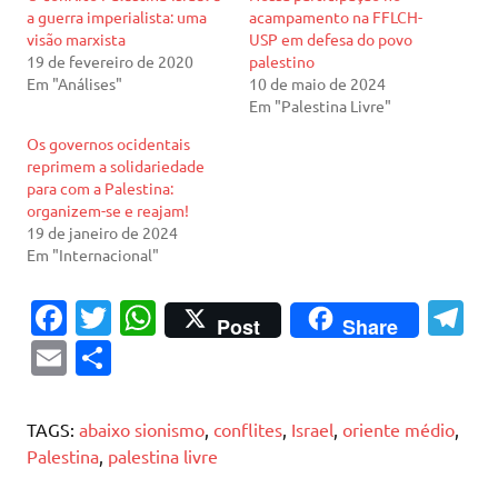
a guerra imperialista: uma
acampamento na FFLCH-
visão marxista
USP em defesa do povo
19 de fevereiro de 2020
palestino
Em "Análises"
10 de maio de 2024
Em "Palestina Livre"
Os governos ocidentais
reprimem a solidariedade
para com a Palestina:
organizem-se e reajam!
19 de janeiro de 2024
Em "Internacional"
Fa
T
W
T
Post
Share
c
w
h
el
E
S
e
it
at
e
m
h
b
te
s
gr
ai
ar
TAGS:
abaixo sionismo
,
conflites
,
Israel
,
oriente médio
,
o
r
A
a
l
e
Palestina
,
palestina livre
o
p
m