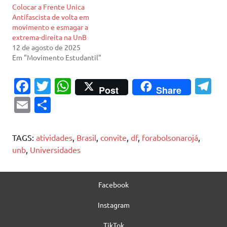
Colocar a Frente Unica
Antifascista de volta em
movimento e esmagar a
extrema-direita na UnB
12 de agosto de 2025
Em "Movimento Estudantil"
Fa
T
W
T
Post
Share
c
w
h
el
E
S
e
it
at
e
m
h
b
te
s
gr
ai
ar
TAGS:
atividades
,
Brasil
,
convite
,
df
,
forabolsonarojá
,
o
r
A
a
l
e
unb
,
Universidades
o
p
m
k
p
Facebook
Instagram
TikTok