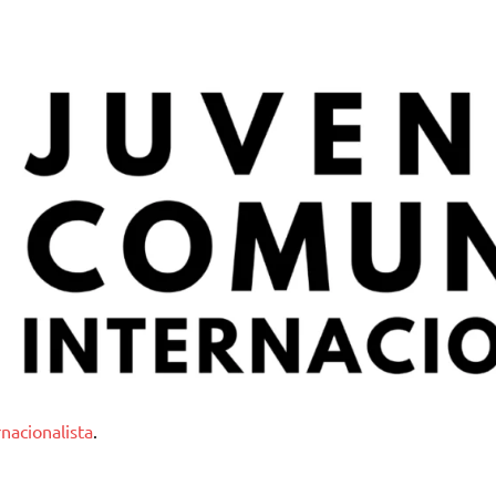
nternacionalista
nacionalista
.