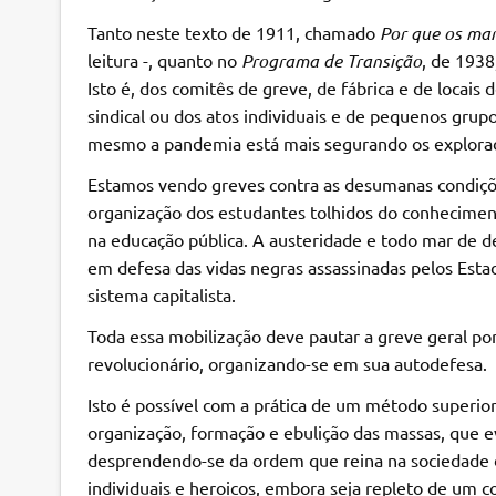
Tanto neste texto de 1911, chamado
Por que os mar
leitura -, quanto no
Programa de Transição
, de 193
Isto é, dos comitês de greve, de fábrica e de locai
sindical ou dos atos individuais e de pequenos gru
mesmo a pandemia está mais segurando os explorad
Estamos vendo greves contra as desumanas condiçõe
organização dos estudantes tolhidos do conhecimen
na educação pública. A austeridade e todo mar de de
em defesa das vidas negras assassinadas pelos Esta
sistema capitalista.
Toda essa mobilização deve pautar a greve geral p
revolucionário, organizando-se em sua autodefesa.
Isto é possível com a prática de um método superio
organização, formação e ebulição das massas, que ev
desprendendo-se da ordem que reina na sociedade d
individuais e heroicos, embora seja repleto de um 