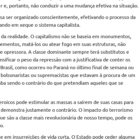
er e, portanto, não conduzir a uma mudança efetiva na situação.
isa ser organizado conscientemente, efetivando o processo da
cando em xeque o sistema capitalista.
 da realidade. O capitalismo não se baseia em monumentos,
 elementos, matá-los ou atear fogo em suas estruturas, não
e opressora. A classe dominante sempre terá substitutos e
nsificar o peso da repressão com a justificativa de conter os
 Brasil, como ocorreu no Paraná no último final de semana ou
e bolsonaristas ou supremacistas que estavam à procura de um
caba sendo o contrário do que pretendiam aqueles que se
eroicos pode estimular as massas a saírem de suas casas para
a demonstra justamente o contrário. O impacto do terrorismo
que são a classe mais revolucionária de nosso tempo, pode os
o.
se em insurreições de vida curta. O Estado pode ceder alguma