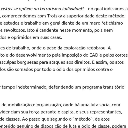
xistas se opõem ao terrorismo individual?
– no qual indicamos a
8, compreendemos com Trotsky a superioridade deste método.
s de estudos e trabalho em geral diante de um mero fetichismo
pos revoltosos. Isto é candente neste momento, pois nem
os e oprimidos em suas casas.
s de trabalho, onde o peso da exploração redobrou. A
to e do desenvolvimento pela imposição do EAD e pelos cortes
sculpas burguesas para ataques aos direitos. E assim, os atos
dos são somados por todo o ódio dos oprimidos contra o
or tempo indeterminado, defendendo um programa transitório
r de mobilização e organização, onde há uma luta social com
idenciam sua força perante o capital e seus representantes,
e classes. Ao passo que segundo o “método”, de atos
conteúdo genuíno de disposição de luta e ódio de classe, podem