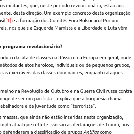
s militantes, que, neste período revolucionário, estão aos
ente, desta direção. Um exemplo concreto desta organização
sil
[1]
e a formação dos Comitês Fora Bolsonaro! Por um
is, nos quais a Esquerda Marxista e a Liberdade e Luta vêm
m programa revolucionário?
oduto da luta de classes na Rússia e na Europa em geral, onde
, métodos de atos heroicos, individuais ou de pequenos grupos,
guras execráveis das classes dominantes, enquanto ataques
ermelho na Revolução de Outubro e na Guerra Civil russa contra
longe de ser um pacifista -, explica que a burguesia chama
trabalhadora e da juventude como “terrorista”.
s massas, que ainda não estão inseridas nesta organização,
mplo atual que reflete isso são as declarações de Trump, nos
 ao defenderem a classificação de grupos
Antifas
como