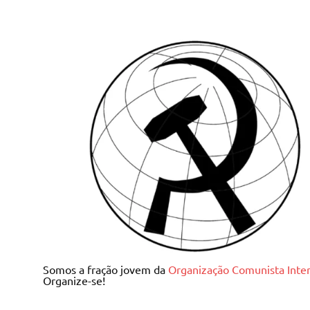
Skip
to
content
Juventude Comunista I
Somos a fração jovem da
Organização Comunista Inter
Organize-se!