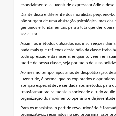
especialmente, a juventude expressam ódio e desejo
Diante disso e diferente dos moralistas pequeno-bu
não surgem de uma abstração psicológica, mas das 
genuínos e fundamentais para a luta que derrubar
socialista.
Assim, os métodos utilizados nas insurreições diári
nada mais que reflexos deste ódio da classe trabalh
toda opressão e da miséria, enquanto veem em suas 
morte de nossa classe, seja por meio de suas polícias
Ao mesmo tempo, após anos de despolitização, desm
juventude, é normal que os explorados e oprimidos 
atenção especial deve ser dada aos métodos para que
transformar radicalmente a sociedade e tudo aquilo 
organização do movimento operário e da juventude 
Para os marxistas, o partido revolucionário é formad
organizativos, resumidos no seu programa. Este prog