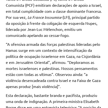
Comunista (PCF) emitiram declarações de apoio a Israel,
em total cumplicidade com a classe dominante francesa.
Por sua vez,
La France Insoumise
(LFI), principal partido
da oposição à frente da coligação de esquerda Nupes,
liderada por Jean-Luc Mélenchon, emitiu um
comunicado apelando ao cessar-fogo.
“A ofensiva armada das forças palestinas lideradas pelo
Hamas surge em um contexto de intensificação da
política de ocupação israelense em Gaza, na Cisjordânia
e em Jerusalém Oriental”, afirmou. “Deploramos as
mortes israelenses e palestinas. Nossos pensamentos
estão com todas as vítimas”. Observou ainda: “a
violência desencadeada contra Israel e na Faixa de Gaza
apenas produz [mais violência]”.
Esta declaração, bastante branda e pacifista, produziu
uma onda de indignação. A primeira-ministra Elisabeth
Borne disse em uma entrevista televisiva: “A posição da