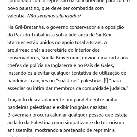
combinado com a repressão da solidariedade para com o
povo palestino, que deve ser combatida com
valentia.
Não seremos silenciados!
Na Grã-Bretanha, o governo conservador e a oposição
do Partido Trabalhista sob a liderança de Sir Keir
Starmer estão unidos no apoio total a Israel. A
arquirreacionária secretária do Interior dos
conservadores, Suella Braverman, enviou uma carta aos
chefes de polícia na Inglaterra e no País de Gales,
instando-os a evitar qualquer tentativa de utilização de
bandeiras, canções ou “suásticas” palestinas [!] “para
assediar ou intimidar membros da comunidade judaica.”
Traçando descaradamente um paralelo entre agitar
bandeiras palestinas e exibir insígnias nazistas,
Braverman procura caluniar qualquer pessoa que esteja
ao lado da Palestina como simpatizante do terrorismo
antissemita, mostrando a pretensão de reprimir a