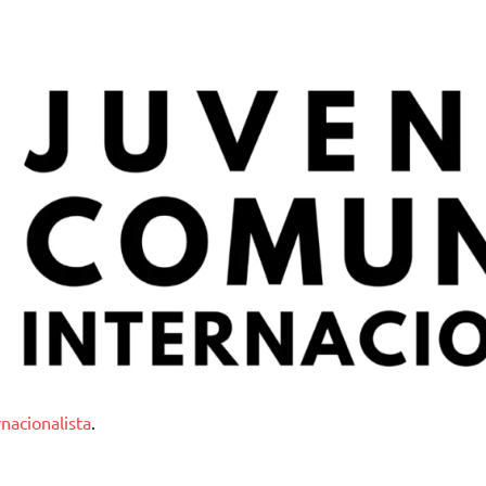
nternacionalista
nacionalista
.