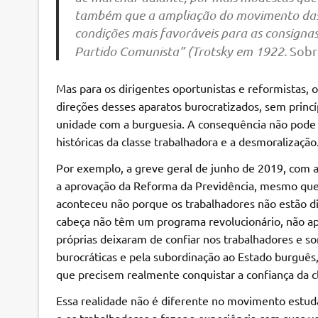
também que a ampliação do movimento das 
condições mais favoráveis para as consignas
Partido Comunista” (Trotsky em 1922.
Sobr
Mas para os dirigentes oportunistas e reformistas, o
direções desses aparatos burocratizados, sem princí
unidade com a burguesia. A consequência não pode s
históricas da classe trabalhadora e a desmoralização
Por exemplo, a greve geral de junho de 2019, com a
a aprovação da Reforma da Previdência, mesmo que a
aconteceu não porque os trabalhadores não estão di
cabeça não têm um programa revolucionário, não apl
próprias deixaram de confiar nos trabalhadores e
burocráticas e pela subordinação ao Estado burguês
que precisem realmente conquistar a confiança da cla
Essa realidade não é diferente no movimento estudan
e os trabalhadores a fazer a experiência com suas v