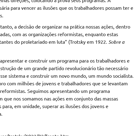
ária para vencer as ilusões que os trabalhadores possam ter e
s.
tanto, a decisão de organizar na prática nossas ações, dentro
adas, com as organizações reformistas, enquanto estas
tantes do proletariado em luta” (Trotsky em 1922.
Sobre a
apresentar e construir um programa para os trabalhadores e
strução de um grande partido revolucionário tão necessário
 esse sistema e construir um novo mundo, um mundo socialista.
ro com milhões de jovens e trabalhadores que se levantam
es reformistas. Seguimos apresentando um programa
m que nos somamos nas ações em conjunto das massas
s para, em unidade, superar as ilusões dos jovens e
a.
ues/trotsky/1922/02/frente.htm