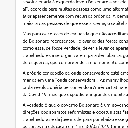
revolucionária à esquerda levou Bolsonaro a ser ele
aí”, aparecia para muitas pessoas como uma alterna
lives
aparentemente com recursos próprios. A demag
maioria das pessoas de que esse sistema, o capitali
Mas para os setores de esquerda que não acreditam m
de Bolsonaro representou “o avanço das forças cons
como essa, se fosse verdade, deveria levar os apara
trabalhadores a se organizarem para derrubar tal go
de esquerda, que compreenderam o momento como
A própria concepção de onda conservadora está erra
menos em uma “onda conservadora”. As maravilhos
onda revolucionária percorrendo a América Latina
da Covid-19, mas que explodiu em grandes mobili
A verdade é que o governo Bolsonaro é um governo 
direções dos aparatos reformistas e oportunistas f
trabalhadoras e da juventude para pôr abaixo esse
os cortes na educação em 15 e 30/05/2019 (primei