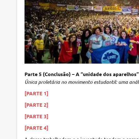
Parte 5 (Conclusão) – A “unidade dos aparelhos”
Única proletária no movimento estudantil: uma aná
[PARTE 1]
[PARTE 2]
[PARTE 3]
[PARTE 4]
A classe trabalhadora e a juventude tendem a apren