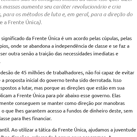
massas aumenta seu caráter revolucionário e cria
, para os métodos de luta e, em geral, para a direção do
e a Frente Única
).
 significado da Frente Única é um acordo pelas cúpulas, pelas
pios, onde se abandona a independência de classe e se faz a
er outra senão a traição das necessidades imediatas e
.
desão de 45 milhões de trabalhadores, não foi capaz de evitar
 proposta inicial do governo tenha sido derrotada. Isso
spostos a lutar, mas porque as direções que estão em sua
icam a Frente Única para pôr abaixo esse governo. Elas
 somente conseguem se manter como direção por manobras
, o que lhes garantem acesso a fundos de dinheiro deste, sem
sse para lhes financiar.
til. Ao utilizar a tática da Frente Única, ajudamos a juventude
elhas direções, colocando à prova seus programas. A