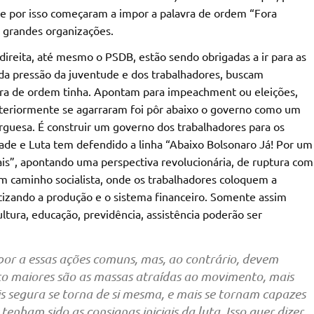
a e por isso começaram a impor a palavra de ordem “Fora
 grandes organizações.
direita, até mesmo o PSDB, estão sendo obrigadas a ir para as
a pressão da juventude e dos trabalhadores, buscam
avra de ordem tinha. Apontam para impeachment ou eleições,
nteriormente se agarraram foi pôr abaixo o governo como um
urguesa. É construir um governo dos trabalhadores para os
ade e Luta tem defendido a linha “Abaixo Bolsonaro Já! Por um
s”, apontando uma perspectiva revolucionária, de ruptura com
um caminho socialista, onde os trabalhadores coloquem a
izando a produção e o sistema financeiro. Somente assim
tura, educação, previdência, assistência poderão ser
or a essas ações comuns, mas, ao contrário, devem
to maiores são as massas atraídas ao movimento, mais
ais segura se torna de si mesma, e mais se tornam capazes
nham sido as consignas iniciais da luta. Isso quer dizer