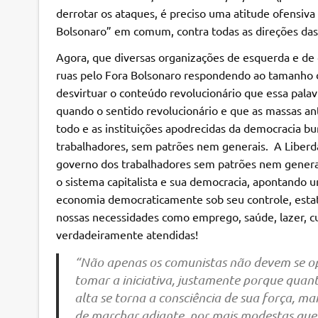
derrotar os ataques, é preciso uma atitude ofensiv
Bolsonaro” em comum, contra todas as direções das
Agora, que diversas organizações de esquerda e de 
ruas pelo Fora Bolsonaro respondendo ao tamanho d
desvirtuar o conteúdo revolucionário que essa pal
quando o sentido revolucionário e que as massas a
todo e as instituições apodrecidas da democracia b
trabalhadores, sem patrões nem generais. A Liberd
governo dos trabalhadores sem patrões nem generai
o sistema capitalista e sua democracia, apontando 
economia democraticamente sob seu controle, estat
nossas necessidades como emprego, saúde, lazer, cul
verdadeiramente atendidas!
“Não apenas os comunistas não devem se op
tomar a iniciativa, justamente porque quan
alta se torna a consciência de sua força, m
de marchar adiante, por mais modestas que te