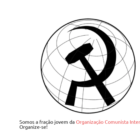
Skip
to
content
Juventude Comunista I
Somos a fração jovem da
Organização Comunista Inter
Organize-se!