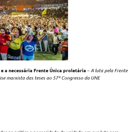
 e a necessária Frente Única proletária
–
A luta pela Frente
lise marxista das teses ao 57º Congresso da UNE
der na prática a necessidade da unidade em sua luta para