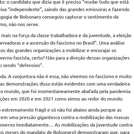
ito: o candidato que dizia que é preciso “mudar tudo que está
tiva “independente”, saindo das grandes emissoras e fazendo
ogia de Bolsonaro conseguiu capturar o sentimento da
smo, não nos serve.
ais na força da classe trabalhadora e da juventude, a eleição
ervadoras e a ascensão do fascismo no Brasil”. Uma análise
tos das grandes organizações a mobilizar e encorajar os
verno fascista, certo? Não para a direção dessas organizações
 sendo “defensivo”.
da. A conjuntura não é essa, não vivemos no fascismo e muito
as demonstrações disso estão evidentes com uma verdadeira
 e o mundo, que foi momentaneamente abafada pela pandemia
zações em 2020 e em 2021 como vimos ao redor do mundo.
extremamente frágil e só não foi abaixo ainda porque as
azem uma pressão gigantesca contra a mobilização das massas
 governo imediatamente… As mobilizações da juventude contra
ros meses do mandato de Bolsonaro) demonstraram que, para