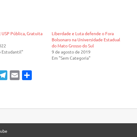
: USP Pública, Gratuita
Liberdade e Luta defende o Fora
Bolsonaro na Universidade Estadual
2022
do Mato Grosso do Sul
Estudantil"
9 de agosto de 2019
Em "Sem Categoria"
T
E
S
el
m
h
e
ai
ar
gr
l
e
a
m
Tube