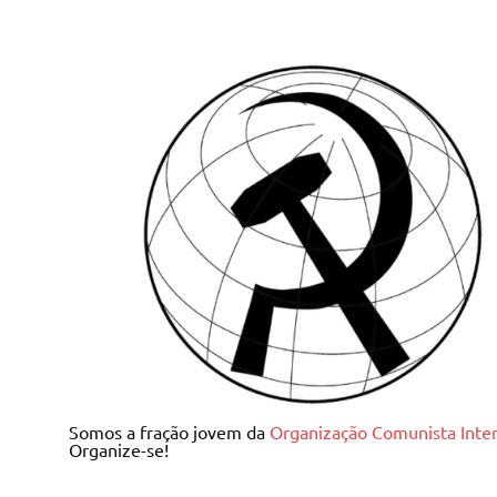
Skip
to
content
Juventude Comunista I
Somos a fração jovem da
Organização Comunista Inter
Organize-se!