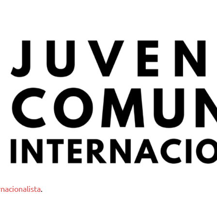
nternacionalista
nacionalista
.