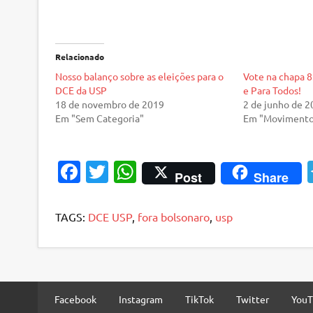
Relacionado
Nosso balanço sobre as eleições para o
Vote na chapa 8
DCE da USP
e Para Todos!
18 de novembro de 2019
2 de junho de 
Em "Sem Categoria"
Em "Movimento 
Fa
T
W
Post
Share
c
w
h
e
it
at
TAGS:
DCE USP
,
fora bolsonaro
,
usp
b
te
s
o
r
A
o
p
k
p
Facebook
Instagram
TikTok
Twitter
You