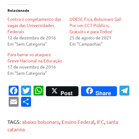
Relacionado
Contra o congelamento das
UDESC Fica, Bolsonaro Sai!
vagas das Universidades
Por um CCT Público,
Federais
Gratuito e para Todos!
12 de dezembro de 2016
25 de agosto de 2021
Em "Sem Categoria"
Em "Campanhas"
Para barrar os ataques:
Greve Nacional na Educação
17 de novembro de 2016
Em "Sem Categoria"
Fa
T
W
T
Post
Share
c
w
h
el
E
S
e
it
at
e
m
h
b
te
s
gr
ai
ar
TAGS:
abaixo bolsonaro
,
Ensino Federal
,
IFC
,
santa
o
r
A
a
l
e
catarina