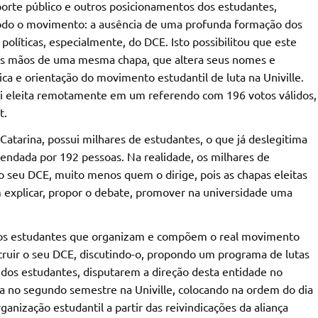
porte público e outros posicionamentos dos estudantes,
odo o movimento: a ausência de uma profunda formação dos
olíticas, especialmente, do DCE. Isto possibilitou que este
as mãos de uma mesma chapa, que altera seus nomes e
ca e orientação do movimento estudantil de luta na Univille.
foi eleita remotamente em um referendo com 196 votos válidos,
t.
Catarina, possui milhares de estudantes, o que já deslegitima
endada por 192 pessoas. Na realidade, os milhares de
 seu DCE, muito menos quem o dirige, pois as chapas eleitas
 explicar, propor o debate, promover na universidade uma
s estudantes que organizam e compõem o real movimento
struir o seu DCE, discutindo-o, propondo um programa de lutas
ce dos estudantes, disputarem a direção desta entidade no
ta no segundo semestre na Univille, colocando na ordem do dia
anização estudantil a partir das reivindicações da aliança