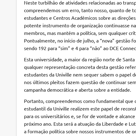
Neste turbilhão de atividades relacionadas ao trans
compreendemos um erro, tanto nosso, quanto de t
estudantes e Centros Acadêmicos sobre as direções p
potente instrumento de organização continuasse n
membros, mas mantém a política, sem qualquer críti
Pontualmente, no início de julho, a “nova” gestão 
sendo 192 para “sim” e 4 para “não” ao DCE Connec
Esta universidade, a maior da região norte de Santa 
qualquer representação concreta desta gestão refer
estudantes da Univille nem sequer sabem o papel do
nos últimos pleitos fazem questão de continuar sem
campanha democrática e aberta sobre a entidade.
Portanto, compreendemos como fundamental que o
estudantil da Univille realizem este papel de recon
para os universitários e, se for de vontade e alcan
próximo ano. Esta será a atuação da Liberdade e Lu
a formação política sobre nossos instrumentos de org