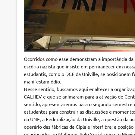
Ocorridos como esse demonstram a importância da 
escória nazista que insiste em permanecer em nossa
estudantis, como o DCE da Univille, se posicionem 
manifestam ódio.
Nesse sentido, buscamos aqui enaltecer a organizaç
CALHEV e que se animaram para a ativação de Centro
sentido, apresentaremos para o segundo semestre u
estudantes para construir as discussões e momentos
da UNE; a Federalização da Univille; a questão da a
operário das fábricas da Cipla e Interfibra; a posiç
relacionados ao Mulheres Pelo Socialismo e o Movim