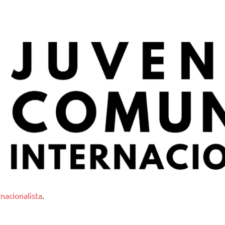
nternacionalista
nacionalista
.