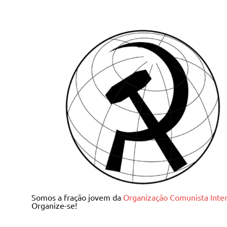
Skip
to
content
Juventude Comunista I
Somos a fração jovem da
Organização Comunista Inter
Organize-se!