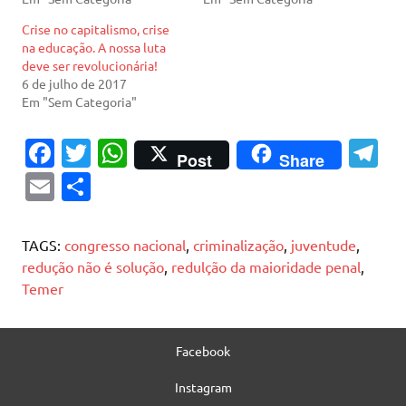
Crise no capitalismo, crise
na educação. A nossa luta
deve ser revolucionária!
6 de julho de 2017
Em "Sem Categoria"
Fa
T
W
T
Post
Share
c
w
h
el
E
S
e
it
at
e
m
h
b
te
s
gr
ai
ar
TAGS:
congresso nacional
,
criminalização
,
juventude
,
o
r
A
a
l
e
redução não é solução
,
redulção da maioridade penal
,
Temer
o
p
m
k
p
Facebook
Instagram