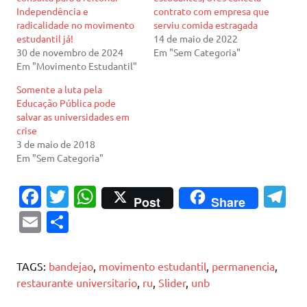
Independência e
contrato com empresa que
radicalidade no movimento
serviu comida estragada
estudantil já!
14 de maio de 2022
30 de novembro de 2024
Em "Sem Categoria"
Em "Movimento Estudantil"
Somente a luta pela
Educação Pública pode
salvar as universidades em
crise
3 de maio de 2018
Em "Sem Categoria"
Fa
T
W
T
Post
Share
c
w
h
el
E
S
e
it
at
e
m
h
b
te
s
gr
ai
ar
TAGS:
bandejao
,
movimento estudantil
,
permanencia
,
o
r
A
a
l
e
restaurante universitario
,
ru
,
Slider
,
unb
o
p
m