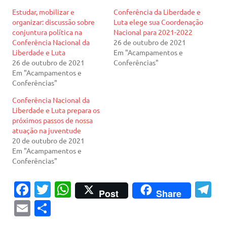
Estudar, mobilizar e
Conferência da Liberdade e
organizar: discussão sobre
Luta elege sua Coordenação
conjuntura política na
Nacional para 2021-2022
Conferência Nacional da
26 de outubro de 2021
Liberdade e Luta
Em "Acampamentos e
26 de outubro de 2021
Conferências"
Em "Acampamentos e
Conferências"
Conferência Nacional da
Liberdade e Luta prepara os
próximos passos de nossa
atuação na juventude
20 de outubro de 2021
Em "Acampamentos e
Conferências"
Fa
T
W
T
Post
Share
c
w
h
el
E
S
e
it
at
e
m
h