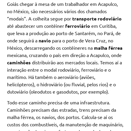
Goiás chegar à mesa de um trabalhador em Acapulco,
no México, são necessários vários dos chamados
“modais”. A colheita segue por
transporte rodoviário
até abastecer um contêiner
ferroviário
em Curitiba,
que leva a produção ao porto de Santarém, no Pará, de
onde seguirá a
navio
para o porto de Vera Cruz, no
México, descarregando os contêineres na
malha férrea
mexicana, cruzando o país em direção a Acapulco, onde
caminhões
distribuirão aos mercados locais. Temos aí a
interação entre o modal rodoviário, ferroviário e o
marítimo. Há também o aeroviário (aviões,
helicópteros), o hidroviário (ou fluvial, pelos rios) e o
dutoviário (oleodutos e gasodutos, por exemplo).
Todo esse caminho precisa de uma infraestrutura.
Caminhões precisam das estradas, trens precisam da
malha férrea, os navios, dos portos. Calcula-se aí os
custos dos combustíveis, da manutenção de maquinário,