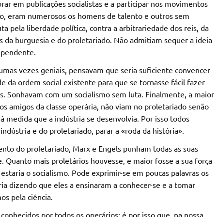
ar em publicações socialistas e a participar nos movimentos
tão, eram numerosos os homens de talento e outros sem
a pela liberdade política, contra a arbitrariedade dos reis, da
es da burguesia e do proletariado. Não admitiam sequer a ideia
ependente.
mas vezes geniais, pensavam que seria suficiente convencer
e da ordem social existente para que se tornasse fácil fazer
sais. Sonhavam com um socialismo sem luta. Finalmente, a maior
 os amigos da classe operária, não viam no proletariado senão
à medida que a indústria se desenvolvia. Por isso todos
ústria e do proletariado, parar a «roda da história».
nto do proletariado, Marx e Engels punham todas as suas
 Quanto mais proletários houvesse, e maior fosse a sua força
 estaria o socialismo. Pode exprimir-se em poucas palavras os
ria dizendo que eles a ensinaram a conhecer-se e a tomar
os pela ciência.
conhecidos por todos os operários; é por isso que, na nossa