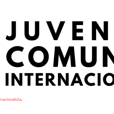
nternacionalista
nacionalista
.