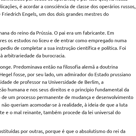
icações, é acordar a consciência de classe dos operários russos,
 Friedrich Engels, um dos dois grandes mestres do
na do reino da Prússia. O pai era um fabricante. Em
ares os estudos no liceu e de entrar como empregado numa
diu de completar a sua instrução científica e política. Foi
à arbitrariedade da burocracia.
longe. Predominava então na filosofia alemã a doutrina
 Hegel fosse, por seu lado, um admirador do Estado prussiano
lidade de professor na Universidade de Berlim, a
azão humana e nos seus direitos e o princípio fundamental da
tro de um processo permanente de mudança e desenvolvimento
e não queriam acomodar-se à realidade, à ideia de que a luta
ente e o mal reinante, também procede da lei universal do
bstituídas por outras, porque é que o absolutismo do rei da