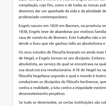
compilação, cujo fim, como o de todas as nossas publ
devemos dar um apanhado da vida e da atividade de
proletariado contemporâneo.
Engels nasceu em 1820 em Barmen, na província rena
1838, Engels teve de abandonar por motivos famili
casa de comércio de Bremen. Este trabalho não o impe
desde o liceu que ele ganhou ódio ao absolutismo e 
Os seus estudos de filosofia levaram-no ainda mais 
de Hegel, e Engels tornou-se seu discípulo. Embora
absolutista, ao serviço do qual se encontrava na qua
sua
doutrina
era revolucionária. A fé de Hegel na r
filosofia hegeliana segundo o qual o mundo é tea
conduziram os discípulos do filósofo berlinense, qu
contra a realidade, a luta contra a iniquidade exist
desenvolvimento perpétuo.
Se tudo se desenvolve, se certas instituições são su