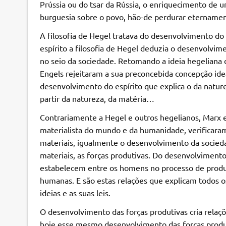
Prússia ou do tsar da Rússia, o enriquecimento de u
burguesia sobre o povo, hão-de perdurar etername
A filosofia de Hegel tratava do desenvolvimento do e
espírito a filosofia de Hegel deduzia o desenvolvi
no seio da sociedade. Retomando a ideia hegelian
Engels rejeitaram a sua preconcebida concepção ideal
desenvolvimento do espírito que explica o da naturez
partir da natureza, da matéria…
Contrariamente a Hegel e outros hegelianos, Marx 
materialista do mundo e da humanidade, verificara
materiais, igualmente o desenvolvimento da socie
materiais, as forças produtivas. Do desenvolviment
estabelecem entre os homens no processo de produç
humanas. E são estas relações que explicam todos o
ideias e as suas leis.
O desenvolvimento das forças produtivas cria relaç
hoje esse mesmo desenvolvimento das forças produt