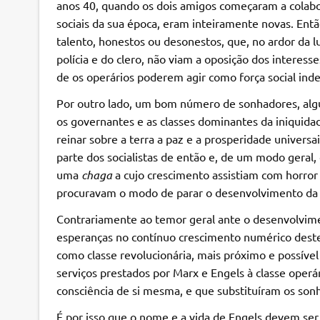
anos 40, quando os dois amigos começaram a colabor
sociais da sua época, eram inteiramente novas. En
talento, honestos ou desonestos, que, no ardor da lut
polícia e do clero, não viam a oposição dos interess
de os operários poderem agir como força social ind
Por outro lado, um bom número de sonhadores, algu
os governantes e as classes dominantes da iniquidad
reinar sobre a terra a paz e a prosperidade univer
parte dos socialistas de então e, de um modo geral,
uma
chaga
a cujo crescimento assistiam com horror 
procuravam o modo de parar o desenvolvimento da ind
Contrariamente ao temor geral ante o desenvolvime
esperanças no contínuo crescimento numérico deste.
como classe revolucionária, mais próximo e possível
serviços prestados por Marx e Engels à classe operá
consciência de si mesma, e que substituíram os sonh
É por isso que o nome e a vida de Engels devem ser 