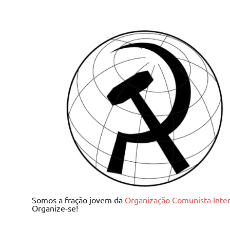
Skip
to
content
Juventude Comunista I
Somos a fração jovem da
Organização Comunista Inter
Organize-se!