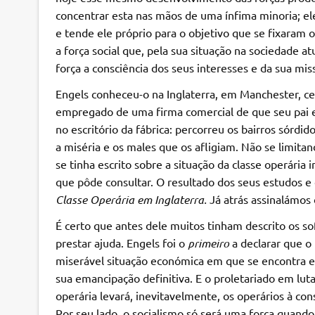
concentrar esta nas mãos de uma ínfima minoria; el
e tende ele próprio para o objetivo que se fixaram 
a força social que, pela sua situação na sociedade atu
força a consciência dos seus interesses e da sua miss
Engels conheceu-o na Inglaterra, em Manchester, ce
empregado de uma firma comercial de que seu pai er
no escritório da fábrica: percorreu os bairros sórdi
a miséria e os males que os afligiam. Não se limita
se tinha escrito sobre a situação da classe operári
que pôde consultar. O resultado dos seus estudos e
Classe Operária em Inglaterra.
Já atrás assinalámos 
É certo que antes dele muitos tinham descrito os so
prestar ajuda. Engels foi o
primeiro
a declarar que o
miserável situação económica em que se encontra emp
sua emancipação definitiva. E o proletariado em lut
operária levará, inevitavelmente, os operários à con
Por seu lado, o socialismo só será uma força quando 