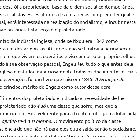
e destrói a propriedade, base da ordem social contemporânea,
os socialistas. Estes últimos devem apenas compreender qual é
al, está interessada na realização do socialismo, e incutir nesta
ão histórica. Esta força é o proletariado.
ntro da indústria inglesa, onde se fixou em 1842 como
a um dos acionistas. Aí Engels não se limitou a permanecer
dos em que viviam os operários e viu com os seus próprios olhos
ndo à sua observação pessoal, Engels leu tudo o que antes dele
a inglesa e estudou minuciosamente todos os documentos oficiais
 observações foi um livro que saiu em 1845:
A Situação da
o principal mérito de Engels como autor dessa obra.
frimentos do proletariado e indicado a necessidade de lhe
 proletariado
não é só
uma classe que sofre, mas que a
urra-o irresistivelmente para a frente e obriga-o a lutar pela
a
ajudar-se-á a si mesmo.
O movimento político da classe
sciência de que não há para eles outra saída senão o socialismo.
se tornar o objetivo da luta
política
da
classe
operária. Tais são