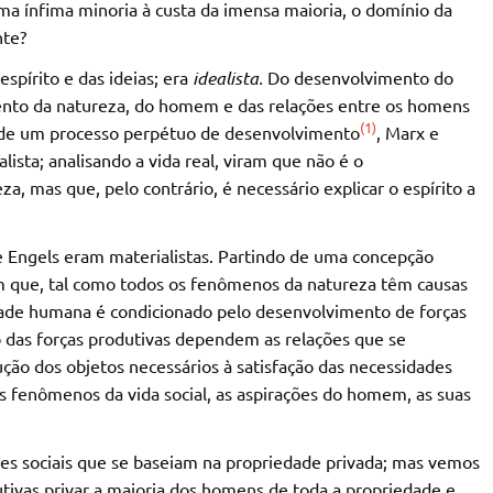
ma ínfima minoria à custa da imensa maioria, o domínio da
nte?
spírito e das ideias; era
idealista.
Do desenvolvimento do
mento da natureza, do homem e das relações entre os homens
(1)
a de um processo perpétuo de desenvolvimento
, Marx e
ista; analisando a vida real, viram que não é o
a, mas que, pelo contrário, é necessário explicar o espírito a
e Engels eram materialistas. Partindo de uma concepção
m que, tal como todos os fenômenos da natureza têm causas
dade humana é condicionado pelo desenvolvimento de forças
o das forças produtivas dependem as relações que se
ão dos objetos necessários à satisfação das necessidades
s fenômenos da vida social, as aspirações do homem, as suas
ões sociais que se baseiam na propriedade privada; mas vemos
ivas privar a maioria dos homens de toda a propriedade e