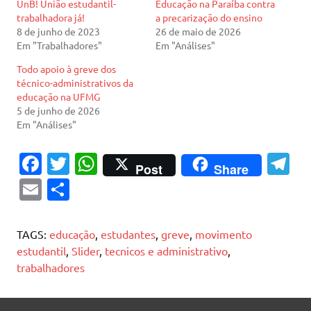
UnB! União estudantil-
Educação na Paraíba contra
trabalhadora já!
a precarização do ensino
8 de junho de 2023
26 de maio de 2026
Em "Trabalhadores"
Em "Análises"
Todo apoio à greve dos
técnico-administrativos da
educação na UFMG
5 de junho de 2026
Em "Análises"
Fa
T
W
T
Post
Share
c
w
h
el
E
S
e
it
at
e
m
h
b
te
s
gr
ai
ar
TAGS:
educação
,
estudantes
,
greve
,
movimento
o
r
A
a
l
e
estudantil
,
Slider
,
tecnicos e administrativo
,
trabalhadores
o
p
m
k
p