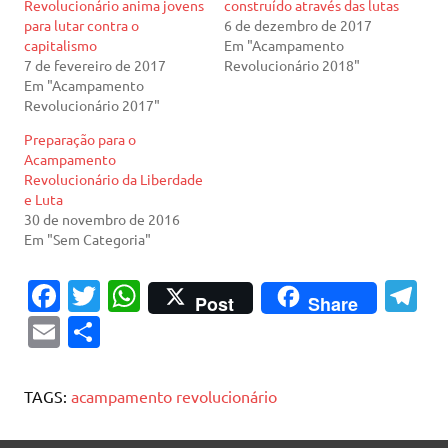
Revolucionário anima jovens
construído através das lutas
para lutar contra o
6 de dezembro de 2017
capitalismo
Em "Acampamento
7 de fevereiro de 2017
Revolucionário 2018"
Em "Acampamento
Revolucionário 2017"
Preparação para o
Acampamento
Revolucionário da Liberdade
e Luta
30 de novembro de 2016
Em "Sem Categoria"
Fa
T
W
T
Post
Share
c
w
h
el
E
S
e
it
at
e
m
h
b
te
s
gr
ai
ar
TAGS:
acampamento revolucionário
o
r
A
a
l
e