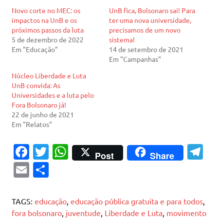
Novo corte no MEC: os
UnB fica, Bolsonaro sai! Para
impactos na UnB e os
ter uma nova universidade,
próximos passos da luta
precisamos de um novo
5 de dezembro de 2022
sistema!
Em "Educação"
14 de setembro de 2021
Em "Campanhas"
Núcleo Liberdade e Luta
UnB convida: As
Universidades e a luta pelo
Fora Bolsonaro já!
22 de junho de 2021
Em "Relatos"
Fa
T
W
T
Post
Share
c
w
h
el
E
S
e
it
at
e
m
h
b
te
s
gr
ai
ar
TAGS:
educação
,
educação pública gratuita e para todos
,
o
r
A
a
l
e
fora bolsonaro
,
juventude
,
Liberdade e Luta
,
movimento