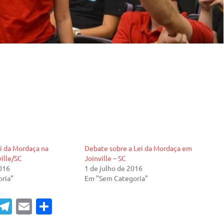
ei da Mordaça na
Debate sobre a Lei da Mordaça em
ille/SC
Joinville – SC
2016
1 de julho de 2016
ria"
Em "Sem Categoria"
T
E
S
el
m
h