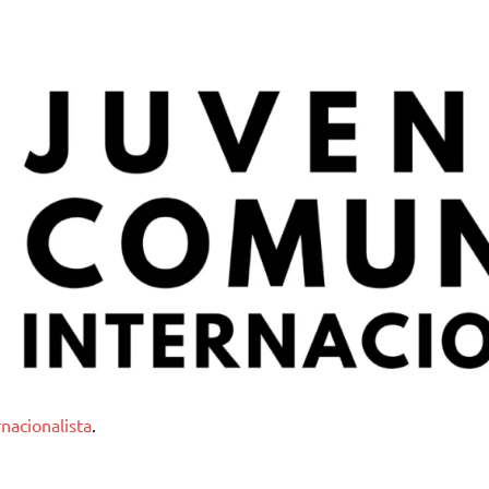
nternacionalista
nacionalista
.