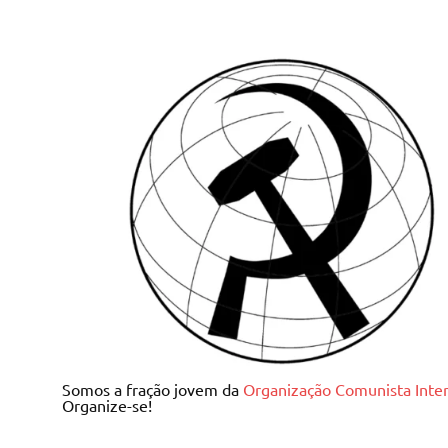
Skip
to
content
Juventude Comunista I
Somos a fração jovem da
Organização Comunista Inter
Organize-se!