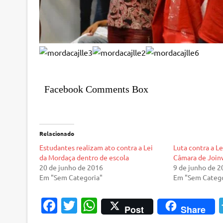
Facebook Comments Box
Relacionado
Estudantes realizam ato contra a Lei
Luta contra a L
da Mordaça dentro de escola
Câmara de Joinv
20 de junho de 2016
9 de junho de 
Em "Sem Categoria"
Em "Sem Catego
Fa
T
W
Post
Share
c
w
h